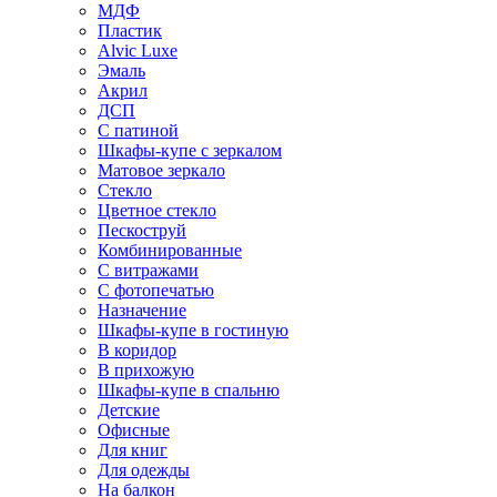
МДФ
Пластик
Alvic Luxe
Эмаль
Акрил
ДСП
С патиной
Шкафы-купе с зеркалом
Матовое зеркало
Стекло
Цветное стекло
Пескоструй
Комбинированные
С витражами
С фотопечатью
Назначение
Шкафы-купе в гостиную
В коридор
В прихожую
Шкафы-купе в спальню
Детские
Офисные
Для книг
Для одежды
На балкон