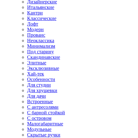
Дизайнерские
Итальянские
Кантри
Классические
Лофт
Модерн
Прованс
Неоклассика
Минимализм
Под старину
Скандинавские
Элитные
Эксклюзивные
Хай-тек
Особенности
Для студии
Для хрущевки
Для дачи
Встроенные
С антресолями
С барной стойкой
С островом
Малогабаритные
Модульные
Скрытые ручки