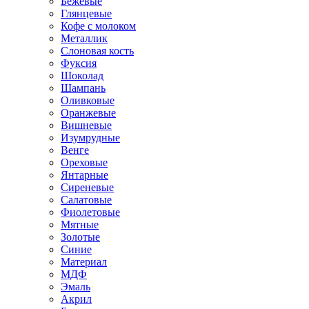
Бежевые
Глянцевые
Кофе с молоком
Металлик
Слоновая кость
Фуксия
Шоколад
Шампань
Оливковые
Оранжевые
Вишневые
Изумрудные
Венге
Ореховые
Янтарные
Сиреневые
Салатовые
Фиолетовые
Мятные
Золотые
Синие
Материал
МДФ
Эмаль
Акрил