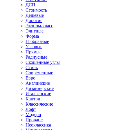
ДСП
Стоимость
Дешевые
Дорогие
Эконом-класс
Элитные
Форма
П-образные
Угловые
Прямые
Радиусные
Скошенные углы
Стиль
Современные
Евро
Английские
Дизайнерские
Итальянские
Кантри
Классические
Лофт
Модерн
Прованс
Неоклассика