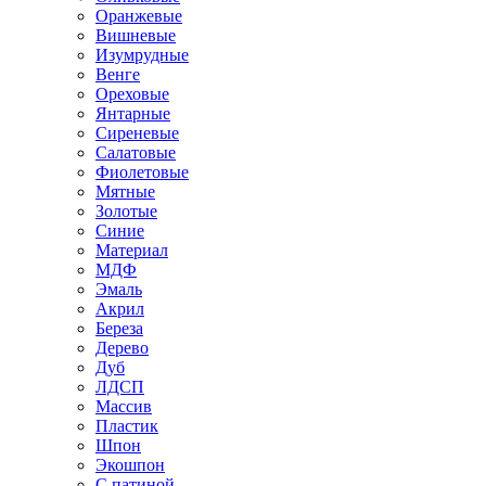
Оранжевые
Вишневые
Изумрудные
Венге
Ореховые
Янтарные
Сиреневые
Салатовые
Фиолетовые
Мятные
Золотые
Синие
Материал
МДФ
Эмаль
Акрил
Береза
Дерево
Дуб
ЛДСП
Массив
Пластик
Шпон
Экошпон
С патиной