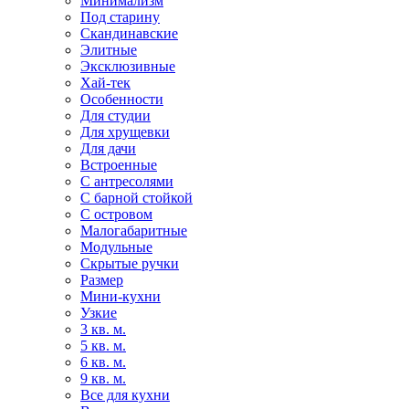
Минимализм
Под старину
Скандинавские
Элитные
Эксклюзивные
Хай-тек
Особенности
Для студии
Для хрущевки
Для дачи
Встроенные
С антресолями
С барной стойкой
С островом
Малогабаритные
Модульные
Скрытые ручки
Размер
Мини-кухни
Узкие
3 кв. м.
5 кв. м.
6 кв. м.
9 кв. м.
Все для кухни