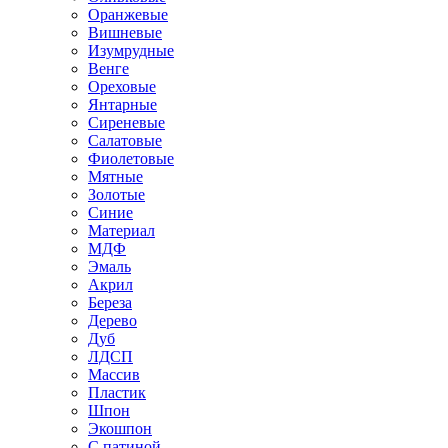
Оранжевые
Вишневые
Изумрудные
Венге
Ореховые
Янтарные
Сиреневые
Салатовые
Фиолетовые
Мятные
Золотые
Синие
Материал
МДФ
Эмаль
Акрил
Береза
Дерево
Дуб
ЛДСП
Массив
Пластик
Шпон
Экошпон
С патиной