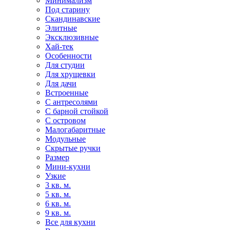
Минимализм
Под старину
Скандинавские
Элитные
Эксклюзивные
Хай-тек
Особенности
Для студии
Для хрущевки
Для дачи
Встроенные
С антресолями
С барной стойкой
С островом
Малогабаритные
Модульные
Скрытые ручки
Размер
Мини-кухни
Узкие
3 кв. м.
5 кв. м.
6 кв. м.
9 кв. м.
Все для кухни