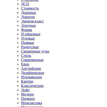
ДСП
Стоимость
Дешевые
Дорогие
Эконом-класс
Элитные
Форма
П-образные
Угловые
Прямые
Радиусные
Скошенные углы
Стиль
Современные
Евро
Английские
Дизайнерские
Итальянские
Кантри
Классические
Лофт
Модерн
Прованс
Неоклассика