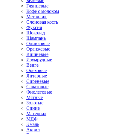
Бежевые
Глянцевые
Кофе с молоком
Металлик
Слоновая кость
Фуксия
Шоколад
Шампань
Оливковые
Оранжевые
Вишневые
Изумрудные
Венге
Ореховые
Янтарные
Сиреневые
Салатовые
Фиолетовые
Мятные
Золотые
Синие
Материал
МДФ
Эмаль
Акрил