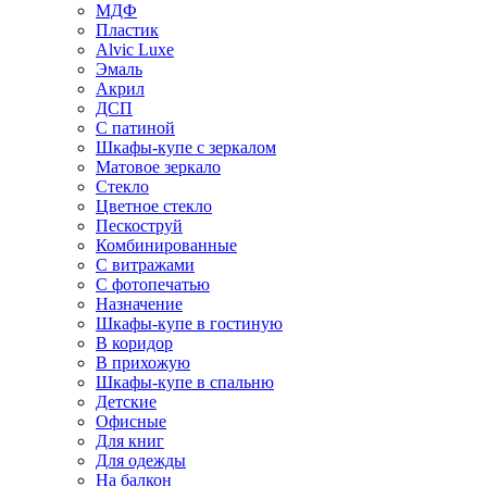
МДФ
Пластик
Alvic Luxe
Эмаль
Акрил
ДСП
С патиной
Шкафы-купе с зеркалом
Матовое зеркало
Стекло
Цветное стекло
Пескоструй
Комбинированные
С витражами
С фотопечатью
Назначение
Шкафы-купе в гостиную
В коридор
В прихожую
Шкафы-купе в спальню
Детские
Офисные
Для книг
Для одежды
На балкон