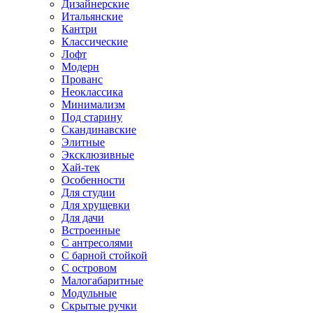
Дизайнерские
Итальянские
Кантри
Классические
Лофт
Модерн
Прованс
Неоклассика
Минимализм
Под старину
Скандинавские
Элитные
Эксклюзивные
Хай-тек
Особенности
Для студии
Для хрущевки
Для дачи
Встроенные
С антресолями
С барной стойкой
С островом
Малогабаритные
Модульные
Скрытые ручки