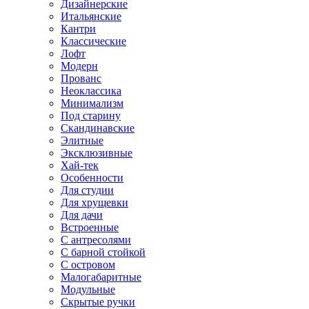
Дизайнерские
Итальянские
Кантри
Классические
Лофт
Модерн
Прованс
Неоклассика
Минимализм
Под старину
Скандинавские
Элитные
Эксклюзивные
Хай-тек
Особенности
Для студии
Для хрущевки
Для дачи
Встроенные
С антресолями
С барной стойкой
С островом
Малогабаритные
Модульные
Скрытые ручки