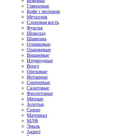
Бежевые
Глянцевые
Кофе с молоком
Металлик
Слоновая кость
Фуксия
Шоколад
Шампань
Оливковые
Оранжевые
Вишневые
Изумрудные
Венге
Ореховые
Янтарные
Сиреневые
Салатовые
Фиолетовые
Мятные
Золотые
Синие
Материал
МДФ
Эмаль
Акрил