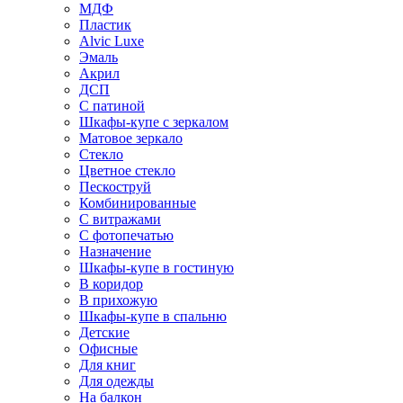
МДФ
Пластик
Alvic Luxe
Эмаль
Акрил
ДСП
С патиной
Шкафы-купе с зеркалом
Матовое зеркало
Стекло
Цветное стекло
Пескоструй
Комбинированные
С витражами
С фотопечатью
Назначение
Шкафы-купе в гостиную
В коридор
В прихожую
Шкафы-купе в спальню
Детские
Офисные
Для книг
Для одежды
На балкон