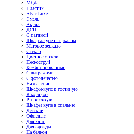
МДФ
Пластик
Alvic Luxe
Эмаль
Акрил
ДСП
С патиной
Шкафы-купе с зеркалом
Матовое зеркало
Стекло
Цветное стекло
Пескоструй
Комбинированные
С витражами
С фотопечатью
Назначение
Шкафы-купе в гостиную
В коридор
В прихожую
Шкафы-купе в спальню
Детские
Офисные
Для книг
Для одежды
На балкон