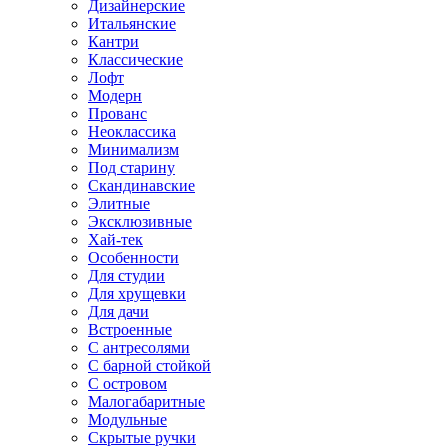
Дизайнерские
Итальянские
Кантри
Классические
Лофт
Модерн
Прованс
Неоклассика
Минимализм
Под старину
Скандинавские
Элитные
Эксклюзивные
Хай-тек
Особенности
Для студии
Для хрущевки
Для дачи
Встроенные
С антресолями
С барной стойкой
С островом
Малогабаритные
Модульные
Скрытые ручки