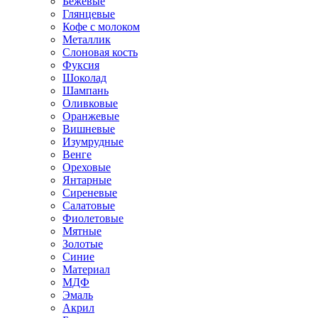
Бежевые
Глянцевые
Кофе с молоком
Металлик
Слоновая кость
Фуксия
Шоколад
Шампань
Оливковые
Оранжевые
Вишневые
Изумрудные
Венге
Ореховые
Янтарные
Сиреневые
Салатовые
Фиолетовые
Мятные
Золотые
Синие
Материал
МДФ
Эмаль
Акрил