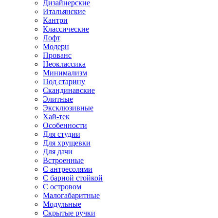
Дизайнерские
Итальянские
Кантри
Классические
Лофт
Модерн
Прованс
Неоклассика
Минимализм
Под старину
Скандинавские
Элитные
Эксклюзивные
Хай-тек
Особенности
Для студии
Для хрущевки
Для дачи
Встроенные
С антресолями
С барной стойкой
С островом
Малогабаритные
Модульные
Скрытые ручки