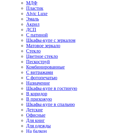
МДФ
Пластик
Alvic Luxe
Эмаль
Акрил
ДСП
С патиной
Шкафы-купе с зеркалом
Матовое зеркало
Стекло
Цветное стекло
Пескоструй
Комбинированные
С витражами
С фотопечатью
Назначение
Шкафы-купе в гостиную
В коридор
В прихожую
Шкафы-купе в спальню
Детские
Офисные
Для книг
Для одежды
На балкон