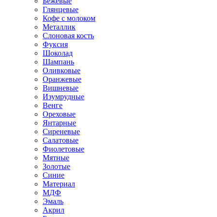
Бежевые
Глянцевые
Кофе с молоком
Металлик
Слоновая кость
Фуксия
Шоколад
Шампань
Оливковые
Оранжевые
Вишневые
Изумрудные
Венге
Ореховые
Янтарные
Сиреневые
Салатовые
Фиолетовые
Мятные
Золотые
Синие
Материал
МДФ
Эмаль
Акрил