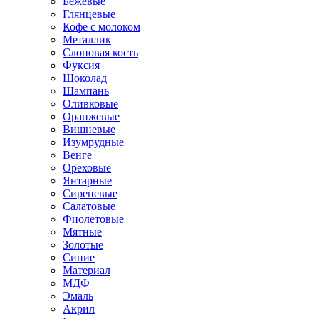
Бежевые
Глянцевые
Кофе с молоком
Металлик
Слоновая кость
Фуксия
Шоколад
Шампань
Оливковые
Оранжевые
Вишневые
Изумрудные
Венге
Ореховые
Янтарные
Сиреневые
Салатовые
Фиолетовые
Мятные
Золотые
Синие
Материал
МДФ
Эмаль
Акрил