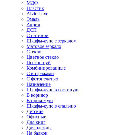
МДФ
Пластик
Alvic Luxe
Эмаль
Акрил
ДСП
С патиной
Шкафы-купе с зеркалом
Матовое зеркало
Стекло
Цветное стекло
Пескоструй
Комбинированные
С витражами
С фотопечатью
Назначение
Шкафы-купе в гостиную
В коридор
В прихожую
Шкафы-купе в спальню
Детские
Офисные
Для книг
Для одежды
На балкон