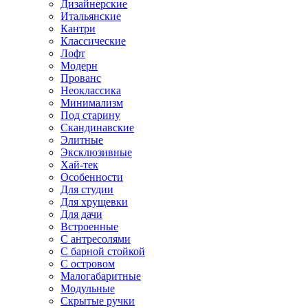
Дизайнерские
Итальянские
Кантри
Классические
Лофт
Модерн
Прованс
Неоклассика
Минимализм
Под старину
Скандинавские
Элитные
Эксклюзивные
Хай-тек
Особенности
Для студии
Для хрущевки
Для дачи
Встроенные
С антресолями
С барной стойкой
С островом
Малогабаритные
Модульные
Скрытые ручки