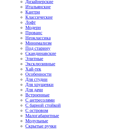
Дизайнерские
Итальянские
Кантри
Классические
Лофт
Модерн
Прованс
Неоклассика
Минимализм
Под старину
Скандинавские
Элитные
Эксклюзивные
Хай-тек
Особенности
Для студии
Для хрущевки
Для дачи
Встроенные
С антресолями
С барной стойкой
С островом
Малогабаритные
Модульные
Скрытые ручки