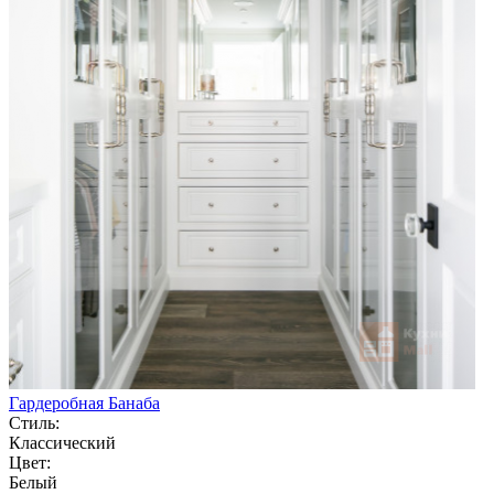
Гардеробная Банаба
Стиль:
Классический
Цвет:
Белый