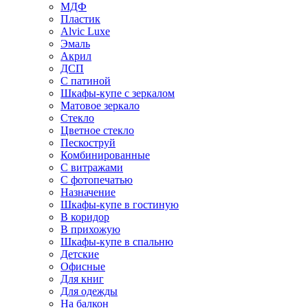
МДФ
Пластик
Alvic Luxe
Эмаль
Акрил
ДСП
С патиной
Шкафы-купе с зеркалом
Матовое зеркало
Стекло
Цветное стекло
Пескоструй
Комбинированные
С витражами
С фотопечатью
Назначение
Шкафы-купе в гостиную
В коридор
В прихожую
Шкафы-купе в спальню
Детские
Офисные
Для книг
Для одежды
На балкон