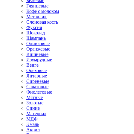
Бежевые
Глянцевые
Кофе с молоком
Металлик
Слоновая кость
Фуксия
Шоколад
Шампань
Оливковые
Оранжевые
Вишневые
Изумрудные
Венге
Ореховые
Янтарные
Сиреневые
Салатовые
Фиолетовые
Мятные
Золотые
Синие
Материал
МДФ
Эмаль
Акрил