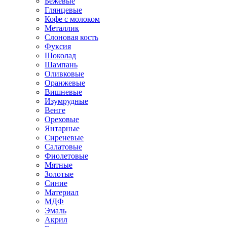
Бежевые
Глянцевые
Кофе с молоком
Металлик
Слоновая кость
Фуксия
Шоколад
Шампань
Оливковые
Оранжевые
Вишневые
Изумрудные
Венге
Ореховые
Янтарные
Сиреневые
Салатовые
Фиолетовые
Мятные
Золотые
Синие
Материал
МДФ
Эмаль
Акрил