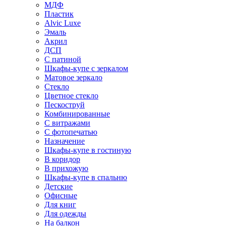
МДФ
Пластик
Alvic Luxe
Эмаль
Акрил
ДСП
С патиной
Шкафы-купе с зеркалом
Матовое зеркало
Стекло
Цветное стекло
Пескоструй
Комбинированные
С витражами
С фотопечатью
Назначение
Шкафы-купе в гостиную
В коридор
В прихожую
Шкафы-купе в спальню
Детские
Офисные
Для книг
Для одежды
На балкон