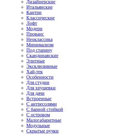
Дизайнерские
Итальянские
Кантри
Классические
Лофт
Модерн
Прованс
Неоклассика
Минимализм
Под старину
Скандинавские
Элитные
Эксклюзивные
Хай-тек
Особенности
Для студии
Для хрущевки
Для дачи
Встроенные
С антресолями
С барной стойкой
С островом
Малогабаритные
Модульные
Скрытые ручки