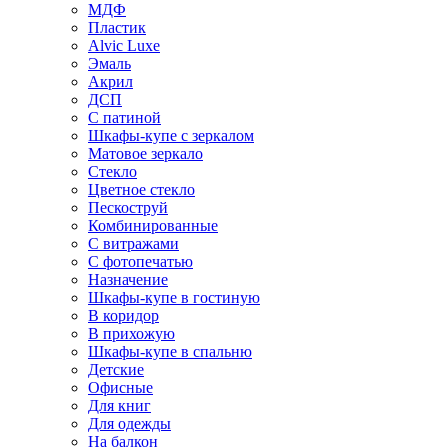
МДФ
Пластик
Alvic Luxe
Эмаль
Акрил
ДСП
С патиной
Шкафы-купе с зеркалом
Матовое зеркало
Стекло
Цветное стекло
Пескоструй
Комбинированные
С витражами
С фотопечатью
Назначение
Шкафы-купе в гостиную
В коридор
В прихожую
Шкафы-купе в спальню
Детские
Офисные
Для книг
Для одежды
На балкон