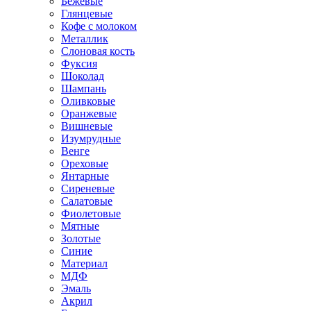
Бежевые
Глянцевые
Кофе с молоком
Металлик
Слоновая кость
Фуксия
Шоколад
Шампань
Оливковые
Оранжевые
Вишневые
Изумрудные
Венге
Ореховые
Янтарные
Сиреневые
Салатовые
Фиолетовые
Мятные
Золотые
Синие
Материал
МДФ
Эмаль
Акрил