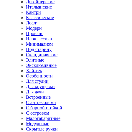
Дизайнерские
Итальянские
Кантри
Классические
Лофт
Модерн
Прованс
Неоклассика
Минимализм
Под старину
Скандинавские
Элитные
Эксклюзивные
Хай-тек
Особенности
Для студии
Для хрущевки
Для дачи
Встроенные
С антресолями
С барной стойкой
С островом
Малогабаритные
Модульные
Скрытые ручки