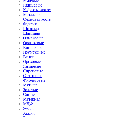
Бежевые
Глянцевые
Кофе с молоком
Металлик
Слоновая кость
Фуксия
Шоколад
Шампань
Оливковые
Оранжевые
Вишневые
Изумрудные
Венге
Ореховые
Янтарные
Сиреневые
Салатовые
Фиолетовые
Мятные
Золотые
Синие
Материал
МДФ
Эмаль
Акрил