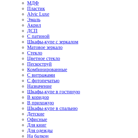
МДФ
Пластик
Alvic Luxe
Эмаль
Акрил
ДСП
С патиной
Шкафы-купе с зеркалом
Матовое зеркало
Стекло
Цветное стекло
Пескоструй
Комбинированные
С витражами
С фотопечатью
Назначение
Шкафы-купе в гостиную
В коридор
В прихожую
Шкафы-купе в спальню
Детские
Офисные
Для книг
Для одежды
На балкон