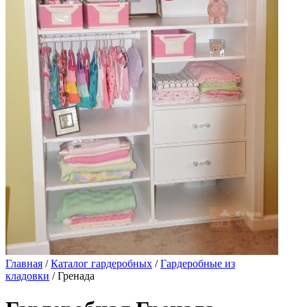
Главная
/
Каталог гардеробных
/
Гардеробные из
кладовки
/ Гренада