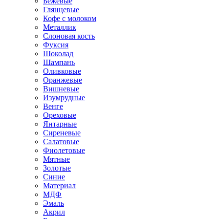
Бежевые
Глянцевые
Кофе с молоком
Металлик
Слоновая кость
Фуксия
Шоколад
Шампань
Оливковые
Оранжевые
Вишневые
Изумрудные
Венге
Ореховые
Янтарные
Сиреневые
Салатовые
Фиолетовые
Мятные
Золотые
Синие
Материал
МДФ
Эмаль
Акрил