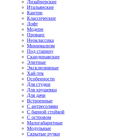
Дизайнерские
Итальянские
Кантри
Классические
Лофт
Модерн
Прованс
Неоклассика
Минимализм
Под старину
Скандинавские
Элитные
Эксклюзивные
Хай-тек
Особенности
Для студии
Для хрущевки
Для дачи
Встроенные
С антресолями
С барной стойкой
С островом
Малогабаритные
Модульные
Скрытые ручки