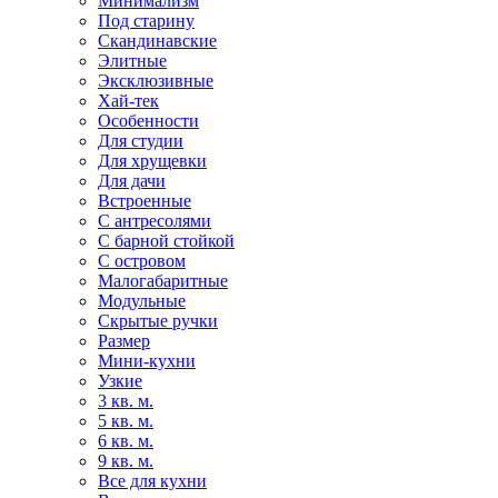
Минимализм
Под старину
Скандинавские
Элитные
Эксклюзивные
Хай-тек
Особенности
Для студии
Для хрущевки
Для дачи
Встроенные
С антресолями
С барной стойкой
С островом
Малогабаритные
Модульные
Скрытые ручки
Размер
Мини-кухни
Узкие
3 кв. м.
5 кв. м.
6 кв. м.
9 кв. м.
Все для кухни