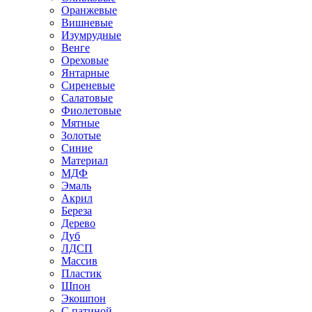
Оранжевые
Вишневые
Изумрудные
Венге
Ореховые
Янтарные
Сиреневые
Салатовые
Фиолетовые
Мятные
Золотые
Синие
Материал
МДФ
Эмаль
Акрил
Береза
Дерево
Дуб
ЛДСП
Массив
Пластик
Шпон
Экошпон
С патиной