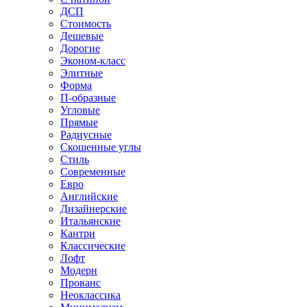
ДСП
Стоимость
Дешевые
Дорогие
Эконом-класс
Элитные
Форма
П-образные
Угловые
Прямые
Радиусные
Скошенные углы
Стиль
Современные
Евро
Английские
Дизайнерские
Итальянские
Кантри
Классические
Лофт
Модерн
Прованс
Неоклассика