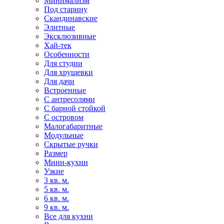
Минимализм
Под старину
Скандинавские
Элитные
Эксклюзивные
Хай-тек
Особенности
Для студии
Для хрущевки
Для дачи
Встроенные
С антресолями
С барной стойкой
С островом
Малогабаритные
Модульные
Скрытые ручки
Размер
Мини-кухни
Узкие
3 кв. м.
5 кв. м.
6 кв. м.
9 кв. м.
Все для кухни