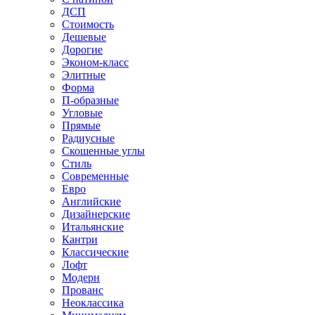
ДСП
Стоимость
Дешевые
Дорогие
Эконом-класс
Элитные
Форма
П-образные
Угловые
Прямые
Радиусные
Скошенные углы
Стиль
Современные
Евро
Английские
Дизайнерские
Итальянские
Кантри
Классические
Лофт
Модерн
Прованс
Неоклассика