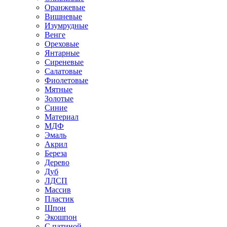
Оранжевые
Вишневые
Изумрудные
Венге
Ореховые
Янтарные
Сиреневые
Салатовые
Фиолетовые
Мятные
Золотые
Синие
Материал
МДФ
Эмаль
Акрил
Береза
Дерево
Дуб
ЛДСП
Массив
Пластик
Шпон
Экошпон
С патиной