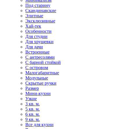
Минимализм
Под старину
Скандинавские
Элитные
Эксклюзивные
Хай-тек
Особенности
Для студии
Для хрущевки
Для дачи
Встроенные
С антресолями
С барной стойкой
С островом
Малогабаритные
Модульные
Скрытые ручки
Размер
Мини-кухни
Узкие
3 кв. м.
5 кв. м.
6 кв. м.
9 кв. м.
Все для кухни