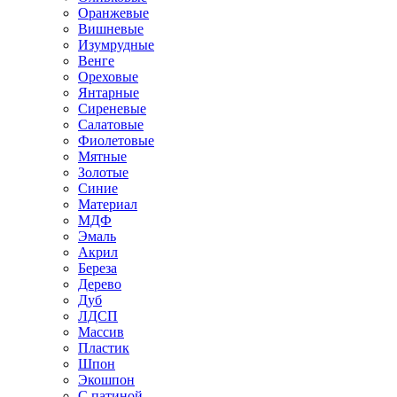
Оранжевые
Вишневые
Изумрудные
Венге
Ореховые
Янтарные
Сиреневые
Салатовые
Фиолетовые
Мятные
Золотые
Синие
Материал
МДФ
Эмаль
Акрил
Береза
Дерево
Дуб
ЛДСП
Массив
Пластик
Шпон
Экошпон
С патиной