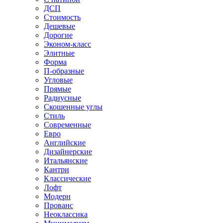
ДСП
Стоимость
Дешевые
Дорогие
Эконом-класс
Элитные
Форма
П-образные
Угловые
Прямые
Радиусные
Скошенные углы
Стиль
Современные
Евро
Английские
Дизайнерские
Итальянские
Кантри
Классические
Лофт
Модерн
Прованс
Неоклассика