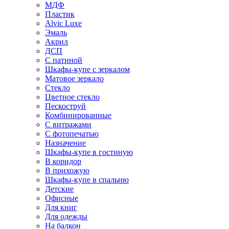
МДФ
Пластик
Alvic Luxe
Эмаль
Акрил
ДСП
С патиной
Шкафы-купе с зеркалом
Матовое зеркало
Стекло
Цветное стекло
Пескоструй
Комбинированные
С витражами
С фотопечатью
Назначение
Шкафы-купе в гостиную
В коридор
В прихожую
Шкафы-купе в спальню
Детские
Офисные
Для книг
Для одежды
На балкон