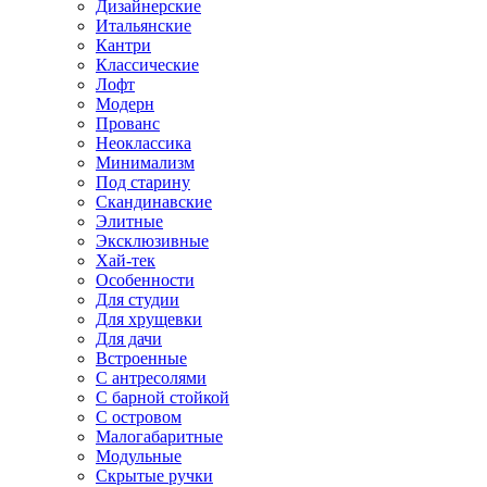
Дизайнерские
Итальянские
Кантри
Классические
Лофт
Модерн
Прованс
Неоклассика
Минимализм
Под старину
Скандинавские
Элитные
Эксклюзивные
Хай-тек
Особенности
Для студии
Для хрущевки
Для дачи
Встроенные
С антресолями
С барной стойкой
С островом
Малогабаритные
Модульные
Скрытые ручки