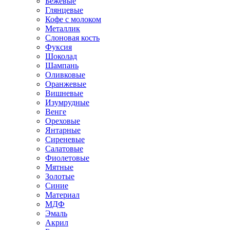
Бежевые
Глянцевые
Кофе с молоком
Металлик
Слоновая кость
Фуксия
Шоколад
Шампань
Оливковые
Оранжевые
Вишневые
Изумрудные
Венге
Ореховые
Янтарные
Сиреневые
Салатовые
Фиолетовые
Мятные
Золотые
Синие
Материал
МДФ
Эмаль
Акрил