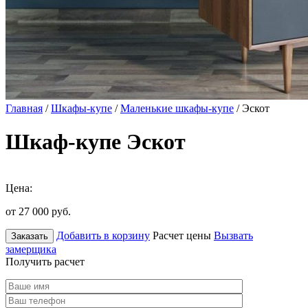
Главная
/
Шкафы-купе
/
Маленькие шкафы-купе
/ Эскот
Шкаф-купе Эскот
Цена:
от 27 000
руб.
Добавить в корзину
Расчет цены
Вызвать
Заказать
замерщика
Получить расчет