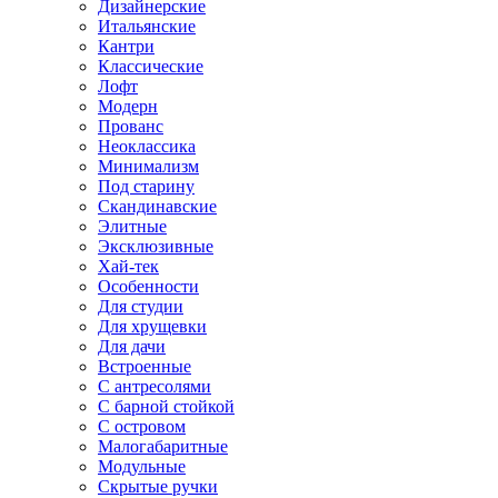
Дизайнерские
Итальянские
Кантри
Классические
Лофт
Модерн
Прованс
Неоклассика
Минимализм
Под старину
Скандинавские
Элитные
Эксклюзивные
Хай-тек
Особенности
Для студии
Для хрущевки
Для дачи
Встроенные
С антресолями
С барной стойкой
С островом
Малогабаритные
Модульные
Скрытые ручки