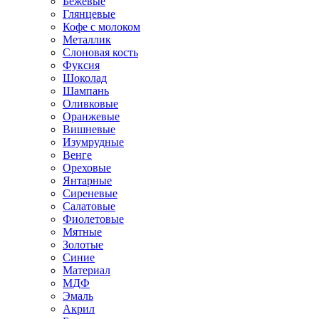
Бежевые
Глянцевые
Кофе с молоком
Металлик
Слоновая кость
Фуксия
Шоколад
Шампань
Оливковые
Оранжевые
Вишневые
Изумрудные
Венге
Ореховые
Янтарные
Сиреневые
Салатовые
Фиолетовые
Мятные
Золотые
Синие
Материал
МДФ
Эмаль
Акрил