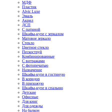
МДФ
Пластик
Alvic Luxe
Эмаль
Акрил
ДСП
С патиной
Шкафы-купе с зеркалом
Матовое зеркало
Стекло
Цветное стекло
Пескоструй
Комбинированные
С витражами
С фотопечатью
Назначение
Шкафы-купе в гостиную
В коридор
В прихожую
Шкафы-купе в спальню
Детские
Офисные
Для книг
Для одежды
На балкон