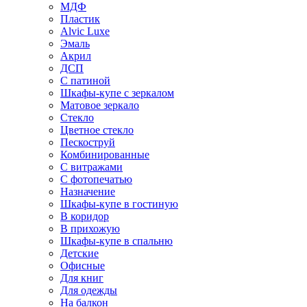
МДФ
Пластик
Alvic Luxe
Эмаль
Акрил
ДСП
С патиной
Шкафы-купе с зеркалом
Матовое зеркало
Стекло
Цветное стекло
Пескоструй
Комбинированные
С витражами
С фотопечатью
Назначение
Шкафы-купе в гостиную
В коридор
В прихожую
Шкафы-купе в спальню
Детские
Офисные
Для книг
Для одежды
На балкон