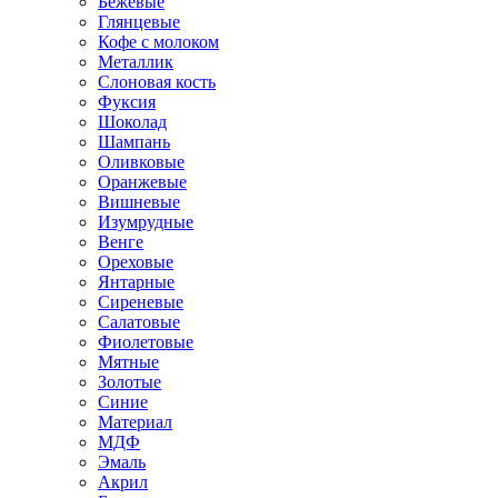
Бежевые
Глянцевые
Кофе с молоком
Металлик
Слоновая кость
Фуксия
Шоколад
Шампань
Оливковые
Оранжевые
Вишневые
Изумрудные
Венге
Ореховые
Янтарные
Сиреневые
Салатовые
Фиолетовые
Мятные
Золотые
Синие
Материал
МДФ
Эмаль
Акрил