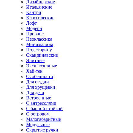
Дизайнерские
Итальянские
Кантри
Классические
Лофт
Модерн
Прованс
Неоклассика
Минимализм
Под старину
Скандинавские
Элитные
Эксклюзивные
Хай-тек
Особенности
Для студии
Для хрущевки
Для дачи
Встроенные
С антресолями
С барной стойкой
С островом
Малогабаритные
Модульные
Скрытые ручки