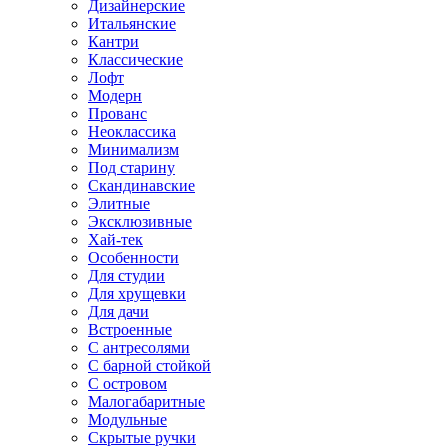
Дизайнерские
Итальянские
Кантри
Классические
Лофт
Модерн
Прованс
Неоклассика
Минимализм
Под старину
Скандинавские
Элитные
Эксклюзивные
Хай-тек
Особенности
Для студии
Для хрущевки
Для дачи
Встроенные
С антресолями
С барной стойкой
С островом
Малогабаритные
Модульные
Скрытые ручки