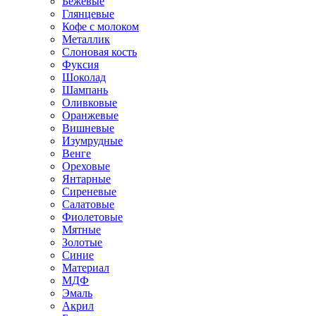
Бежевые
Глянцевые
Кофе с молоком
Металлик
Слоновая кость
Фуксия
Шоколад
Шампань
Оливковые
Оранжевые
Вишневые
Изумрудные
Венге
Ореховые
Янтарные
Сиреневые
Салатовые
Фиолетовые
Мятные
Золотые
Синие
Материал
МДФ
Эмаль
Акрил