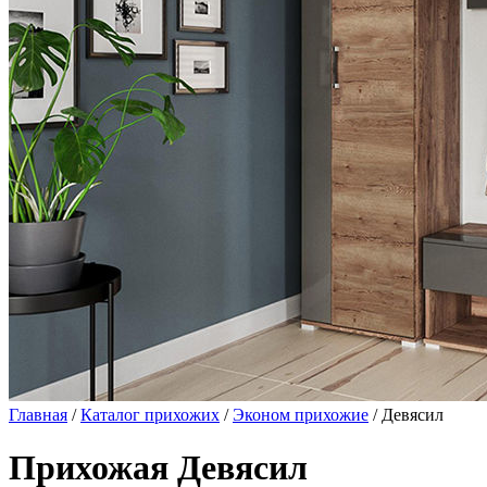
Главная
/
Каталог прихожих
/
Эконом прихожие
/ Девясил
Прихожая Девясил