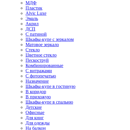
МДФ
Пластик
Alvic Luxe
Эмаль
Акрил
ДСП
С патиной
Шкафы-купе с зеркалом
Матовое зеркало
Стекло
Цветное стекло
Пескоструй
Комбинированные
С витражами
С фотопечатью
Назначение
Шкафы-купе в гостиную
В коридор
В прихожую
Шкафы-купе в спальню
Детские
Офисные
Для книг
Для одежды
На балкон