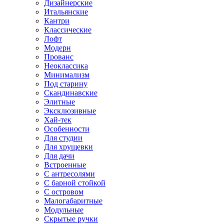
Дизайнерские
Итальянские
Кантри
Классические
Лофт
Модерн
Прованс
Неоклассика
Минимализм
Под старину
Скандинавские
Элитные
Эксклюзивные
Хай-тек
Особенности
Для студии
Для хрущевки
Для дачи
Встроенные
С антресолями
С барной стойкой
С островом
Малогабаритные
Модульные
Скрытые ручки