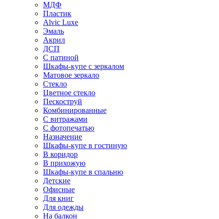
МДФ
Пластик
Alvic Luxe
Эмаль
Акрил
ДСП
С патиной
Шкафы-купе с зеркалом
Матовое зеркало
Стекло
Цветное стекло
Пескоструй
Комбинированные
С витражами
С фотопечатью
Назначение
Шкафы-купе в гостиную
В коридор
В прихожую
Шкафы-купе в спальню
Детские
Офисные
Для книг
Для одежды
На балкон