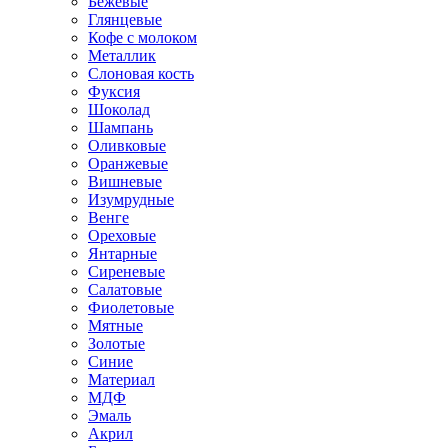
Бежевые
Глянцевые
Кофе с молоком
Металлик
Слоновая кость
Фуксия
Шоколад
Шампань
Оливковые
Оранжевые
Вишневые
Изумрудные
Венге
Ореховые
Янтарные
Сиреневые
Салатовые
Фиолетовые
Мятные
Золотые
Синие
Материал
МДФ
Эмаль
Акрил