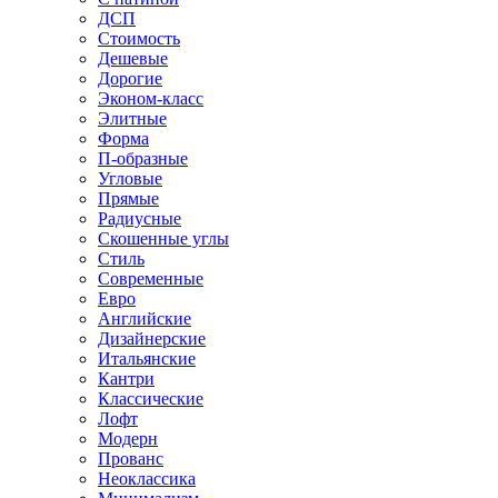
ДСП
Стоимость
Дешевые
Дорогие
Эконом-класс
Элитные
Форма
П-образные
Угловые
Прямые
Радиусные
Скошенные углы
Стиль
Современные
Евро
Английские
Дизайнерские
Итальянские
Кантри
Классические
Лофт
Модерн
Прованс
Неоклассика