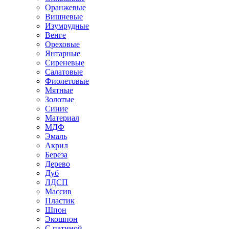
Оранжевые
Вишневые
Изумрудные
Венге
Ореховые
Янтарные
Сиреневые
Салатовые
Фиолетовые
Мятные
Золотые
Синие
Материал
МДФ
Эмаль
Акрил
Береза
Дерево
Дуб
ЛДСП
Массив
Пластик
Шпон
Экошпон
С патиной