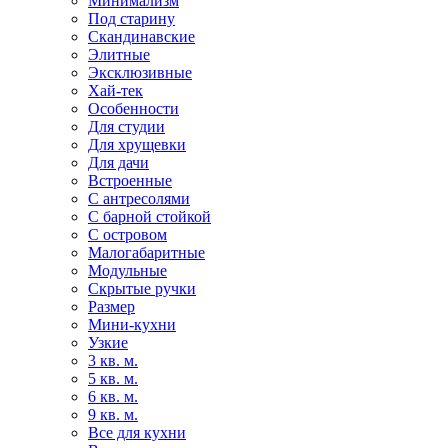
Минимализм
Под старину
Скандинавские
Элитные
Эксклюзивные
Хай-тек
Особенности
Для студии
Для хрущевки
Для дачи
Встроенные
С антресолями
С барной стойкой
С островом
Малогабаритные
Модульные
Скрытые ручки
Размер
Мини-кухни
Узкие
3 кв. м.
5 кв. м.
6 кв. м.
9 кв. м.
Все для кухни