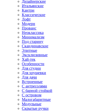
Дизайнерские
Итальянские
Кантри
Классические
Лофт
Модерн
Прованс
Неоклассика
Минимализм
Под старину
Скандинавские
Элитные
Эксклюзивные
Хай-тек
Особенности
Для студии
Для хрущевки
Для дачи
Встроенные
С антресолями
С барной стойкой
С островом
Малогабаритные
Модульные
Скрытые ручки