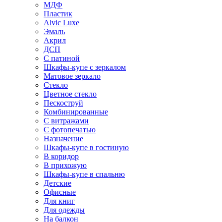
МДФ
Пластик
Alvic Luxe
Эмаль
Акрил
ДСП
С патиной
Шкафы-купе с зеркалом
Матовое зеркало
Стекло
Цветное стекло
Пескоструй
Комбинированные
С витражами
С фотопечатью
Назначение
Шкафы-купе в гостиную
В коридор
В прихожую
Шкафы-купе в спальню
Детские
Офисные
Для книг
Для одежды
На балкон