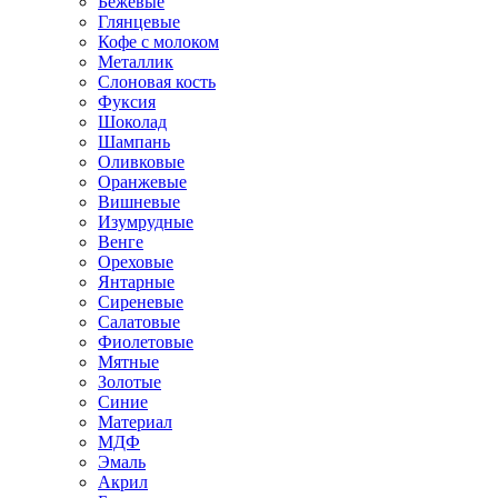
Бежевые
Глянцевые
Кофе с молоком
Металлик
Слоновая кость
Фуксия
Шоколад
Шампань
Оливковые
Оранжевые
Вишневые
Изумрудные
Венге
Ореховые
Янтарные
Сиреневые
Салатовые
Фиолетовые
Мятные
Золотые
Синие
Материал
МДФ
Эмаль
Акрил