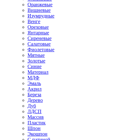
Оранжевые
Вишневые
Изумрудные
Венге
Ореховые
Янтарные
Сиреневые
Салатовые
Фиолетовые
Мятные
Золотые
Синие
Материал
МДФ
Эмаль
Акрил
Береза
Дерево
Дуб
ЛДСП
Массив
Пластик
Шпон
Экошпон
С патиной