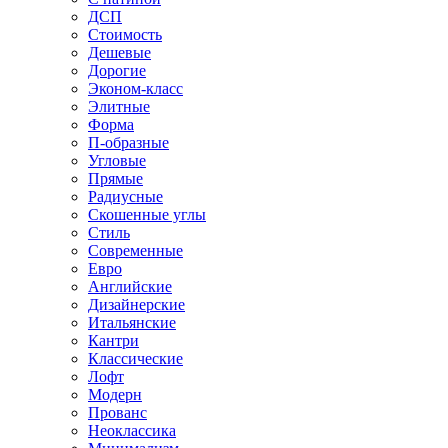
ДСП
Стоимость
Дешевые
Дорогие
Эконом-класс
Элитные
Форма
П-образные
Угловые
Прямые
Радиусные
Скошенные углы
Стиль
Современные
Евро
Английские
Дизайнерские
Итальянские
Кантри
Классические
Лофт
Модерн
Прованс
Неоклассика