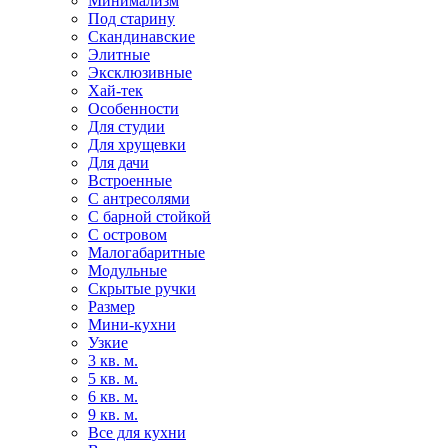
Минимализм
Под старину
Скандинавские
Элитные
Эксклюзивные
Хай-тек
Особенности
Для студии
Для хрущевки
Для дачи
Встроенные
С антресолями
С барной стойкой
С островом
Малогабаритные
Модульные
Скрытые ручки
Размер
Мини-кухни
Узкие
3 кв. м.
5 кв. м.
6 кв. м.
9 кв. м.
Все для кухни