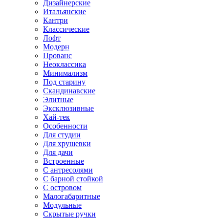
Дизайнерские
Итальянские
Кантри
Классические
Лофт
Модерн
Прованс
Неоклассика
Минимализм
Под старину
Скандинавские
Элитные
Эксклюзивные
Хай-тек
Особенности
Для студии
Для хрущевки
Для дачи
Встроенные
С антресолями
С барной стойкой
С островом
Малогабаритные
Модульные
Скрытые ручки