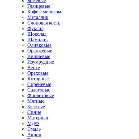
Бежевые
Глянцевые
Кофе с молоком
Металлик
Слоновая кость
Фуксия
Шоколад
Шампань
Оливковые
Оранжевые
Вишневые
Изумрудные
Венге
Ореховые
Янтарные
Сиреневые
Салатовые
Фиолетовые
Мятные
Золотые
Синие
Материал
МДФ
Эмаль
Акрил