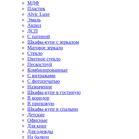
МДФ
Пластик
Alvic Luxe
Эмаль
Акрил
ДСП
С патиной
Шкафы-купе с зеркалом
Матовое зеркало
Стекло
Цветное стекло
Пескоструй
Комбинированные
С витражами
С фотопечатью
Назначение
Шкафы-купе в гостиную
В коридор
В прихожую
Шкафы-купе в спальню
Детские
Офисные
Для книг
Для одежды
На балкон