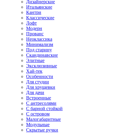
Дизайнерские
Итальянские
Кантри
Классические
Лофт
Модерн
Прованс
Неоклассика
Минимализм
Под старину
Скандинавские
Элитные
Эксклюзивные
Хай-тек
Особенности
Для студии
Для хрущевки
Для дачи
Встроенные
С антресолями
С барной стойкой
С островом
Малогабаритные
Модульные
Скрытые ручки