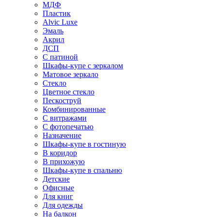
МДФ
Пластик
Alvic Luxe
Эмаль
Акрил
ДСП
С патиной
Шкафы-купе с зеркалом
Матовое зеркало
Стекло
Цветное стекло
Пескоструй
Комбинированные
С витражами
С фотопечатью
Назначение
Шкафы-купе в гостиную
В коридор
В прихожую
Шкафы-купе в спальню
Детские
Офисные
Для книг
Для одежды
На балкон