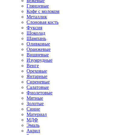
Бежевые
Глянцевые
Кофе с молоком
Металлик
Слоновая кость
Фуксия
Шоколад
Шампань
Оливковые
Оранжевые
Вишневые
Изумрудные
Венге
Ореховые
Янтарные
Сиреневые
Салатовые
Фиолетовые
Мятные
Золотые
Синие
Материал
МДФ
Эмаль
Акрил