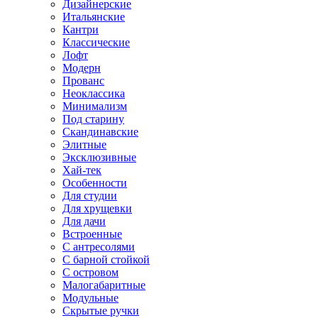
Дизайнерские
Итальянские
Кантри
Классические
Лофт
Модерн
Прованс
Неоклассика
Минимализм
Под старину
Скандинавские
Элитные
Эксклюзивные
Хай-тек
Особенности
Для студии
Для хрущевки
Для дачи
Встроенные
С антресолями
С барной стойкой
С островом
Малогабаритные
Модульные
Скрытые ручки