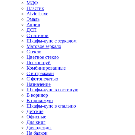
МДФ
Пластик
Alvic Luxe
Эмаль
Акрил
ДСП
С патиной
Шкафы-купе с зеркалом
Матовое зеркало
Стекло
Цветное стекло
Пескоструй
Комбинированные
С витражами
С фотопечатью
Назначение
Шкафы-купе в гостиную
В коридор
В прихожую
Шкафы-купе в спальню
Детские
Офисные
Для книг
Для одежды
На балкон