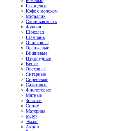
Бежевые
Глянцевые
Кофе с молоком
Металлик
Слоновая кость
Фуксия
Шоколад
Шампань
Оливковые
Оранжевые
Вишневые
Изумрудные
Венге
Ореховые
Янтарные
Сиреневые
Салатовые
Фиолетовые
Мятные
Золотые
Синие
Материал
МДФ
Эмаль
Акрил