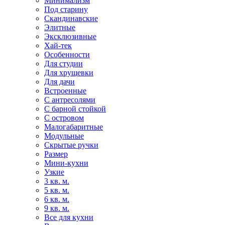
Минимализм
Под старину
Скандинавские
Элитные
Эксклюзивные
Хай-тек
Особенности
Для студии
Для хрущевки
Для дачи
Встроенные
С антресолями
С барной стойкой
С островом
Малогабаритные
Модульные
Скрытые ручки
Размер
Мини-кухни
Узкие
3 кв. м.
5 кв. м.
6 кв. м.
9 кв. м.
Все для кухни