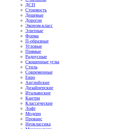
ДСП
Стоимость
Дешевые
Дорогие
Эконом-класс
Элитные
Форма
П-образные
Угловые
Прямые
Радиусные
Скошенные углы
Стиль
Современные
Евро
Английские
Дизайнерские
Итальянские
Кантри
Классические
Лофт
Модерн
Прованс
Неоклассика