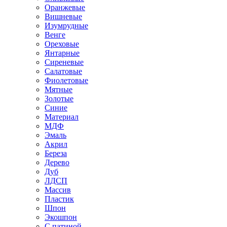
Оранжевые
Вишневые
Изумрудные
Венге
Ореховые
Янтарные
Сиреневые
Салатовые
Фиолетовые
Мятные
Золотые
Синие
Материал
МДФ
Эмаль
Акрил
Береза
Дерево
Дуб
ЛДСП
Массив
Пластик
Шпон
Экошпон
С патиной