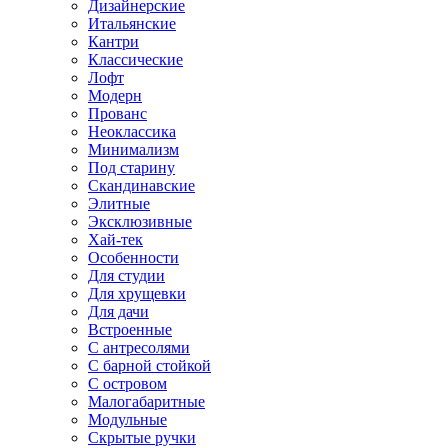
Дизайнерские
Итальянские
Кантри
Классические
Лофт
Модерн
Прованс
Неоклассика
Минимализм
Под старину
Скандинавские
Элитные
Эксклюзивные
Хай-тек
Особенности
Для студии
Для хрущевки
Для дачи
Встроенные
С антресолями
С барной стойкой
С островом
Малогабаритные
Модульные
Скрытые ручки