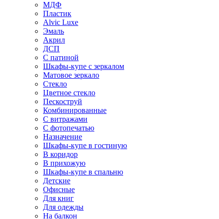
МДФ
Пластик
Alvic Luxe
Эмаль
Акрил
ДСП
С патиной
Шкафы-купе с зеркалом
Матовое зеркало
Стекло
Цветное стекло
Пескоструй
Комбинированные
С витражами
С фотопечатью
Назначение
Шкафы-купе в гостиную
В коридор
В прихожую
Шкафы-купе в спальню
Детские
Офисные
Для книг
Для одежды
На балкон