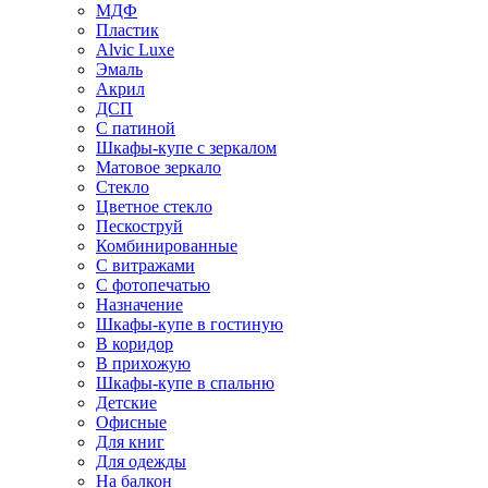
МДФ
Пластик
Alvic Luxe
Эмаль
Акрил
ДСП
С патиной
Шкафы-купе с зеркалом
Матовое зеркало
Стекло
Цветное стекло
Пескоструй
Комбинированные
С витражами
С фотопечатью
Назначение
Шкафы-купе в гостиную
В коридор
В прихожую
Шкафы-купе в спальню
Детские
Офисные
Для книг
Для одежды
На балкон