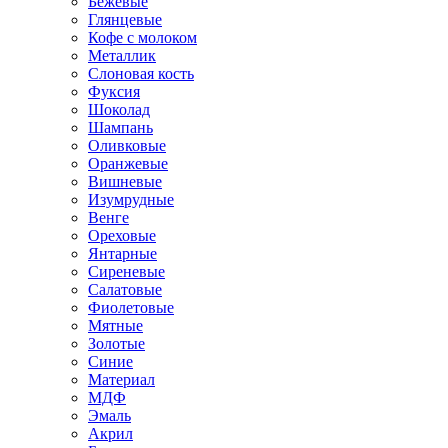
Бежевые
Глянцевые
Кофе с молоком
Металлик
Слоновая кость
Фуксия
Шоколад
Шампань
Оливковые
Оранжевые
Вишневые
Изумрудные
Венге
Ореховые
Янтарные
Сиреневые
Салатовые
Фиолетовые
Мятные
Золотые
Синие
Материал
МДФ
Эмаль
Акрил