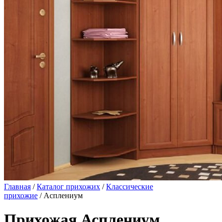
Главная
/
Каталог прихожих
/
Классические
прихожие
/ Асплениум
Прихожая Асплениум