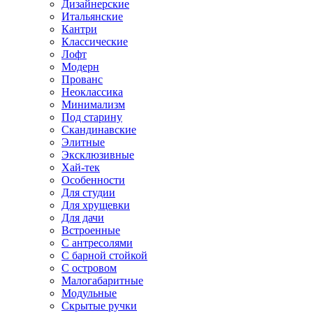
Дизайнерские
Итальянские
Кантри
Классические
Лофт
Модерн
Прованс
Неоклассика
Минимализм
Под старину
Скандинавские
Элитные
Эксклюзивные
Хай-тек
Особенности
Для студии
Для хрущевки
Для дачи
Встроенные
С антресолями
С барной стойкой
С островом
Малогабаритные
Модульные
Скрытые ручки