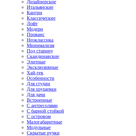
Дизайнерские
Итальянские
Кантри
Классические
Лофт
Модерн
Прованс
Неоклассика
Минимализм
Под старину
Скандинавские
Элитные
Эксклюзивные
Хай-тек
Особенности
Для студии
Для хрущевки
Для дачи
Встроенные
С антресолями
С барной стойкой
С островом
Малогабаритные
Модульные
Скрытые ручки