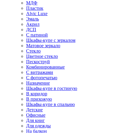
МДФ
Пластик
Alvic Luxe
Эмаль
Акрил
ДСП
С патиной
Шкафы-купе с зеркалом
Матовое зеркало
Стекло
Цветное стекло
Пескоструй
Комбинированные
С витражами
С фотопечатью
Назначение
Шкафы-купе в гостиную
В коридор
В прихожую
Шкафы-купе в спальню
Детские
Офисные
Для книг
Для одежды
На балкон