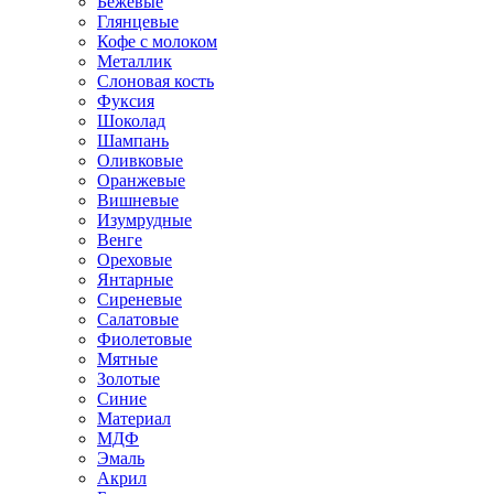
Бежевые
Глянцевые
Кофе с молоком
Металлик
Слоновая кость
Фуксия
Шоколад
Шампань
Оливковые
Оранжевые
Вишневые
Изумрудные
Венге
Ореховые
Янтарные
Сиреневые
Салатовые
Фиолетовые
Мятные
Золотые
Синие
Материал
МДФ
Эмаль
Акрил