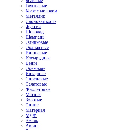
Бежевые
Глянцевые
Кофе с молоком
Металлик
Слоновая кость
Фуксия
Шоколад
Шампань
Оливковые
Оранжевые
Вишневые
Изумрудные
Венге
Ореховые
Янтарные
Сиреневые
Салатовые
Фиолетовые
Мятные
Золотые
Синие
Материал
МДФ
Эмаль
Акрил