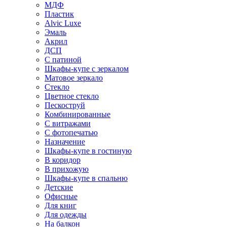
МДФ
Пластик
Alvic Luxe
Эмаль
Акрил
ДСП
С патиной
Шкафы-купе с зеркалом
Матовое зеркало
Стекло
Цветное стекло
Пескоструй
Комбинированные
С витражами
С фотопечатью
Назначение
Шкафы-купе в гостиную
В коридор
В прихожую
Шкафы-купе в спальню
Детские
Офисные
Для книг
Для одежды
На балкон