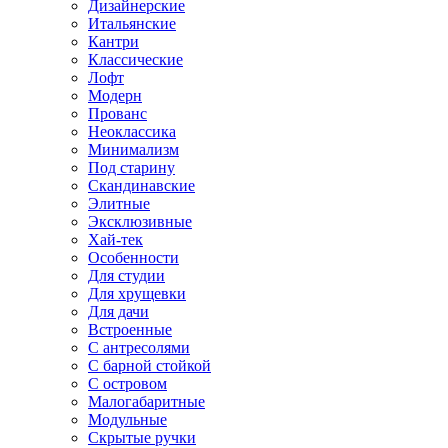
Дизайнерские
Итальянские
Кантри
Классические
Лофт
Модерн
Прованс
Неоклассика
Минимализм
Под старину
Скандинавские
Элитные
Эксклюзивные
Хай-тек
Особенности
Для студии
Для хрущевки
Для дачи
Встроенные
С антресолями
С барной стойкой
С островом
Малогабаритные
Модульные
Скрытые ручки