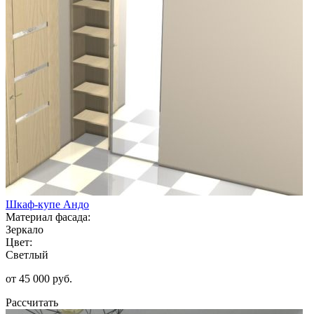
Шкаф-купе Андо
Материал фасада:
Зеркало
Цвет:
Светлый
от 45 000 руб.
Рассчитать