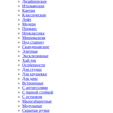
Дизайнерские
Итальянские
Кантри
Классические
Лофт
Модерн
Прованс
Неоклассика
Минимализм
Под старину
Скандинавские
Элитные
Эксклюзивные
Хай-тек
Особенности
Для студии
Для хрущевки
Для дачи
Встроенные
С антресолями
С барной стойкой
С островом
Малогабаритные
Модульные
Скрытые ручки