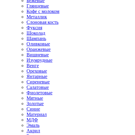
Бежевые
Глянцевые
Кофе с молоком
Металлик
Слоновая кость
Фуксия
Шоколад
Шампань
Оливковые
Оранжевые
Вишневые
Изумрудные
Венге
Ореховые
Янтарные
Сиреневые
Салатовые
Фиолетовые
Мятные
Золотые
Синие
Материал
МДФ
Эмаль
Акрил