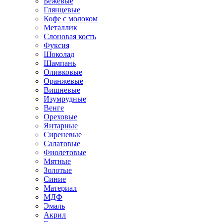
Бежевые
Глянцевые
Кофе с молоком
Металлик
Слоновая кость
Фуксия
Шоколад
Шампань
Оливковые
Оранжевые
Вишневые
Изумрудные
Венге
Ореховые
Янтарные
Сиреневые
Салатовые
Фиолетовые
Мятные
Золотые
Синие
Материал
МДФ
Эмаль
Акрил