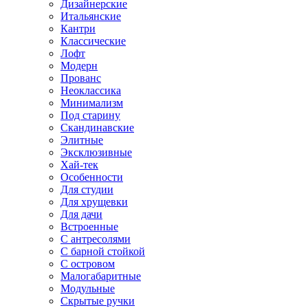
Дизайнерские
Итальянские
Кантри
Классические
Лофт
Модерн
Прованс
Неоклассика
Минимализм
Под старину
Скандинавские
Элитные
Эксклюзивные
Хай-тек
Особенности
Для студии
Для хрущевки
Для дачи
Встроенные
С антресолями
С барной стойкой
С островом
Малогабаритные
Модульные
Скрытые ручки