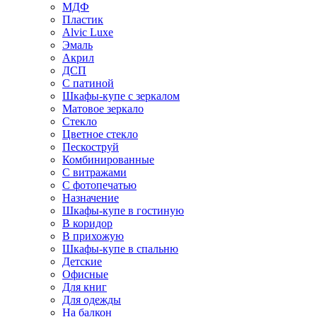
МДФ
Пластик
Alvic Luxe
Эмаль
Акрил
ДСП
С патиной
Шкафы-купе с зеркалом
Матовое зеркало
Стекло
Цветное стекло
Пескоструй
Комбинированные
С витражами
С фотопечатью
Назначение
Шкафы-купе в гостиную
В коридор
В прихожую
Шкафы-купе в спальню
Детские
Офисные
Для книг
Для одежды
На балкон