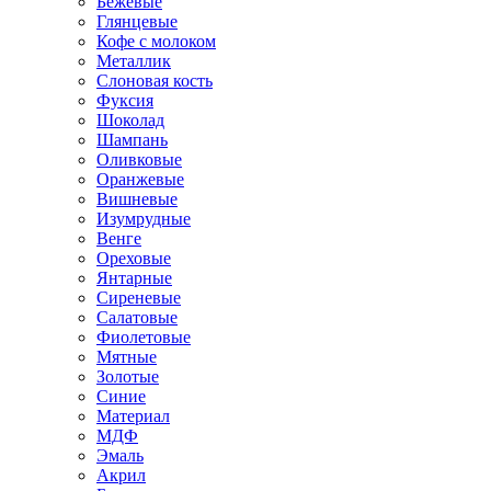
Бежевые
Глянцевые
Кофе с молоком
Металлик
Слоновая кость
Фуксия
Шоколад
Шампань
Оливковые
Оранжевые
Вишневые
Изумрудные
Венге
Ореховые
Янтарные
Сиреневые
Салатовые
Фиолетовые
Мятные
Золотые
Синие
Материал
МДФ
Эмаль
Акрил