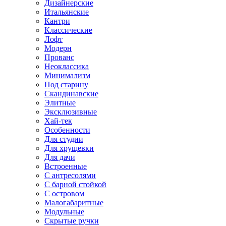
Дизайнерские
Итальянские
Кантри
Классические
Лофт
Модерн
Прованс
Неоклассика
Минимализм
Под старину
Скандинавские
Элитные
Эксклюзивные
Хай-тек
Особенности
Для студии
Для хрущевки
Для дачи
Встроенные
С антресолями
С барной стойкой
С островом
Малогабаритные
Модульные
Скрытые ручки