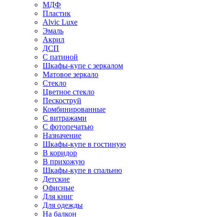
МДФ
Пластик
Alvic Luxe
Эмаль
Акрил
ДСП
С патиной
Шкафы-купе с зеркалом
Матовое зеркало
Стекло
Цветное стекло
Пескоструй
Комбинированные
С витражами
С фотопечатью
Назначение
Шкафы-купе в гостиную
В коридор
В прихожую
Шкафы-купе в спальню
Детские
Офисные
Для книг
Для одежды
На балкон