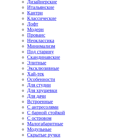
Дизайнерские
Итальянские
Кантри
Классические
Лофт
Модерн
Прованс
Неоклассика
Минимализм
Под старину
Скандинавские
Элитные
Эксклюзивные
Хай-тек
Особенности
Для студии
Для хрущевки
Для дачи
Встроенные
С антресолями
С барной стойкой
С островом
Малогабаритные
Модульные
Скрытые ручки