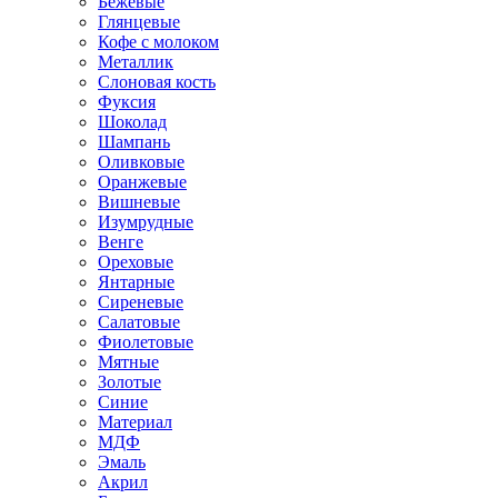
Бежевые
Глянцевые
Кофе с молоком
Металлик
Слоновая кость
Фуксия
Шоколад
Шампань
Оливковые
Оранжевые
Вишневые
Изумрудные
Венге
Ореховые
Янтарные
Сиреневые
Салатовые
Фиолетовые
Мятные
Золотые
Синие
Материал
МДФ
Эмаль
Акрил