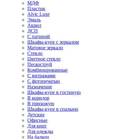
МДФ
Пластик
Alvic Luxe
Эмаль
Акрил
ДСП
С патиной
Шкафы-купе с зеркалом
Матовое зеркало
Стекло
Цветное стекло
Пескоструй
Комбинированные
С витражами
С фотопечатью
Назначение
Шкафы-купе в гостиную
В коридор
В прихожую
Шкафы-купе в спальню
Детские
Офисные
Для книг
Для одежды
На балкон